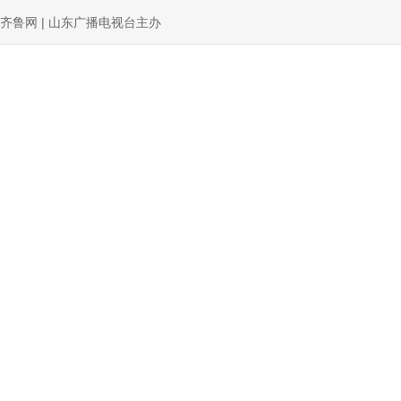
齐鲁网 | 山东广播电视台主办
新闻
理响中国
权威发布
党建
评论
政能量
网
城市：
济南
青岛
淄博
枣庄
东营
烟台
潍坊
济宁
泰安
山东广播电视台版权声明
“学习强国”山东学习平台
文明实
山东广播电视台企业白名单
山东广播电视台2026招聘公告
2026山东广播电视台单位预算
2026山东广播电视台部门预算