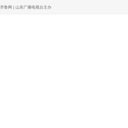
齐鲁网 | 山东广播电视台主办
新闻
理响中国
权威发布
党建
评论
政能量
网
城市：
济南
青岛
淄博
枣庄
东营
烟台
潍坊
济宁
泰安
山东广播电视台版权声明
“学习强国”山东学习平台
文明实
山东广播电视台企业白名单
山东广播电视台2026招聘公告
2026山东广播电视台单位预算
2026山东广播电视台部门预算